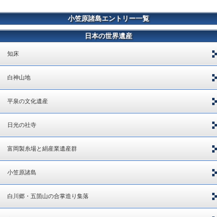
小笠原諸島エントリー一覧
日本の世界遺産
知床
白神山地
平泉の文化遺産
日光の社寺
富岡製糸場と絹産業遺産群
小笠原諸島
白川郷・五箇山の合掌造り集落