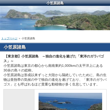
小笠原諸島
トップページ
＞ 小笠原諸島
小笠原諸島
【東京都】小笠原諸島 ～独自の進化を遂げた「東洋のガラパゴ
ス」～
小笠原諸島は東京の都心から南南東約1,000kmの太平洋上にある
30余の島々の総称。
小笠原諸島は形成以来ずっと大陸から隔絶していたために、島の生
物は亜熱帯の気候の中で独自の進化を遂げており、「東洋のガラパ
ゴス」とも呼ばれるほど貴重な動植物が多く生息しています。