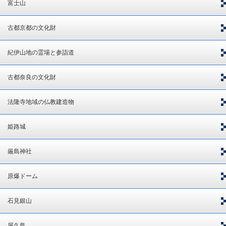
富士山
古都京都の文化財
紀伊山地の霊場と参詣道
古都奈良の文化財
法隆寺地域の仏教建造物
姫路城
厳島神社
原爆ドーム
石見銀山
屋久島