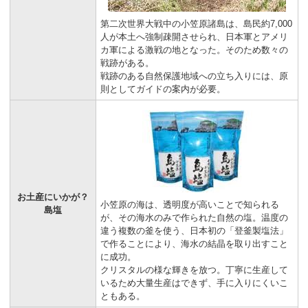
第二次世界大戦中の小笠原諸島は、島民約7,000
人が本土へ強制疎開させられ、日本軍とアメリ
カ軍による激戦の地となった。そのため数々の
戦跡がある。
戦跡のある自然保護地域への立ち入りには、原
則としてガイドの案内が必要。
お土産にいかが？
小笠原の海は、透明度が高いことで知られる
島塩
が、その海水のみで作られた自然の塩。温度の
違う複数の釜を使う、日本初の「登釜製塩法」
で作ることにより、海水の結晶を取り出すこと
に成功。
クリスタルの様な輝きを放つ。丁寧に生産して
いるため大量生産はできず、手に入りにくいこ
ともある。